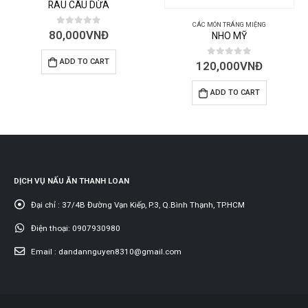
CHÈ HẠT SEN NHÃN NHỤC
CÁC MÓN TRÁNG MIỆNG
0
out of 5
140,000
VNĐ
NHO MỸ
ADD TO CART
0
out of 5
120,000
VNĐ
ADD TO CART
DỊCH VỤ NẤU ĂN THANH LOAN
Đại chỉ :
37/4B Đường Vạn Kiếp, P.3, Q.Bình Thạnh, TP.HCM
Điện thoại:
0907930980
Email :
dandannguyen8310@gmail.com