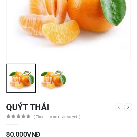
QUÝT THÁI
( There are no reviews yet. )
0
out of 5
80,000
VNĐ