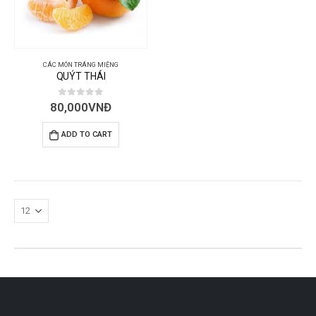
CÁC MÓN TRÁNG MIỆNG
QUÝT THÁI
0
out of 5
80,000
VNĐ
ADD TO CART