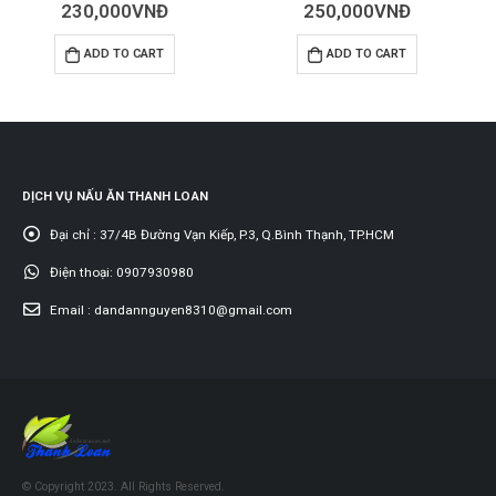
0
out of 5
250,000
VNĐ
CÁC MÓN KHAI VỊ
GỎI BÒ THÁI LAN – BÁNH PHỒNG
ADD TO CART
0
out of 5
280,000
VNĐ
ADD TO CART
DỊCH VỤ NẤU ĂN THANH LOAN
Đại chỉ :
37/4B Đường Vạn Kiếp, P.3, Q.Bình Thạnh, TP.HCM
Điện thoại:
0907930980
Email :
dandannguyen8310@gmail.com