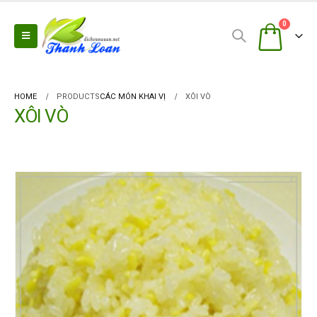
0
HOME
PRODUCTS
CÁC MÓN KHAI VỊ
XÔI VÒ
XÔI VÒ