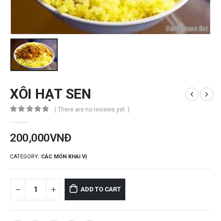
XÔI HẠT SEN
( There are no reviews yet. )
0
out of 5
200,000
VNĐ
CATEGORY:
CÁC MÓN KHAI VỊ
ADD TO CART