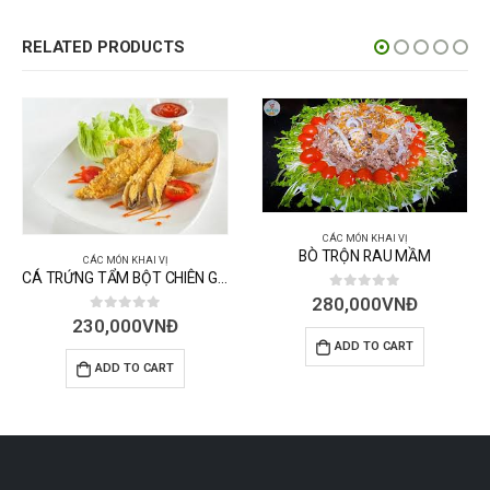
RELATED PRODUCTS
CÁC MÓN KHAI VỊ
BÒ TRỘN RAU MẦM
CÁ TRỨNG TẨM BỘT CHIÊN GIÒN
CÁC MÓN KHAI VỊ
0
out of 5
280,000
VNĐ
GỎI BÊ TÁI ME – BÁNH PHỒN
ADD TO CART
0
out of 5
280,000
VNĐ
ADD TO CART