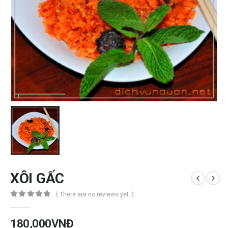
XÔI GẤC
( There are no reviews yet. )
0
out of 5
180,000
VNĐ