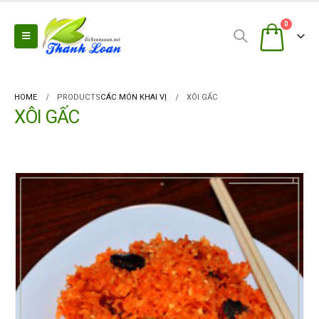
0
HOME
PRODUCTS
CÁC MÓN KHAI VỊ
XÔI GẤC
XÔI GẤC