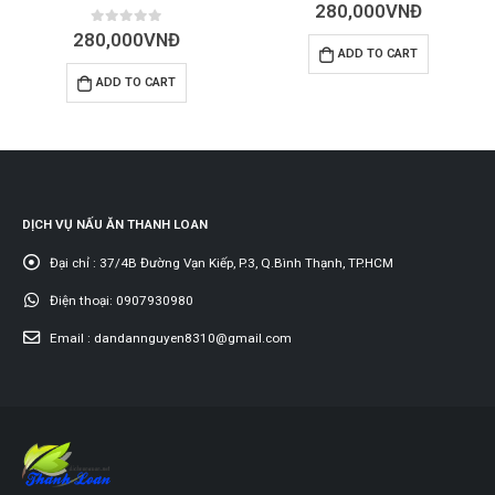
0
out of 5
280,000
VNĐ
0
out of 5
280,000
VNĐ
ADD TO CART
ADD TO CART
DỊCH VỤ NẤU ĂN THANH LOAN
Đại chỉ :
37/4B Đường Vạn Kiếp, P.3, Q.Bình Thạnh, TP.HCM
Điện thoại:
0907930980
Email :
dandannguyen8310@gmail.com