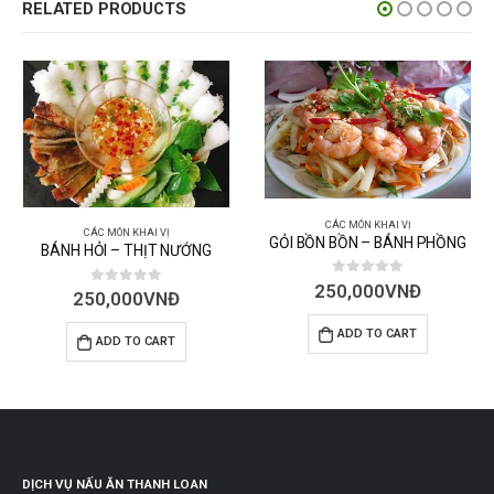
RELATED PRODUCTS
CÁC MÓN KHAI VỊ
MÓN KHAI VỊ
GỎI BỒN BỒN – BÁNH PHỒNG
CÁC MÓ
 – THỊT NƯỚNG
GỎI CÓC –
0
out of 5
250,000
VNĐ
ut of 5
,000
VNĐ
0
ou
250,
ADD TO CART
DD TO CART
ADD
DỊCH VỤ NẤU ĂN THANH LOAN