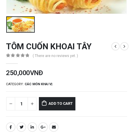
TÔM CUỐN KHOAI TÂY
( There are no reviews yet. )
0
out of 5
250,000
VNĐ
CATEGORY:
CÁC MÓN KHAI VỊ
ADD TO CART