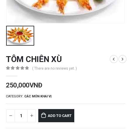
TÔM CHIÊN XÙ
( There are no reviews yet. )
0
out of 5
250,000
VNĐ
CATEGORY:
CÁC MÓN KHAI VỊ
ADD TO CART