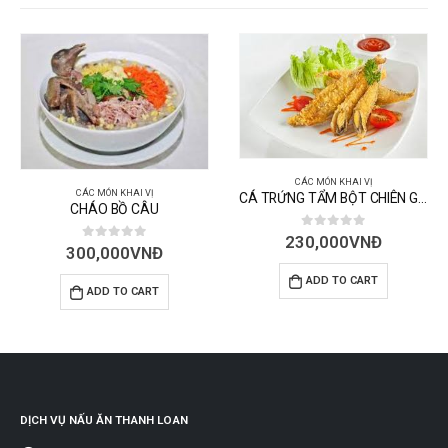
CÁC MÓN KHAI VỊ
CÁC MÓN KHAI VỊ
CÁ TRỨNG TẨM BỘT CHIÊN GIÒN
CHÁO BỒ CÂU
0
out of 5
230,000
VNĐ
0
out of 5
300,000
VNĐ
ADD TO CART
ADD TO CART
DỊCH VỤ NẤU ĂN THANH LOAN