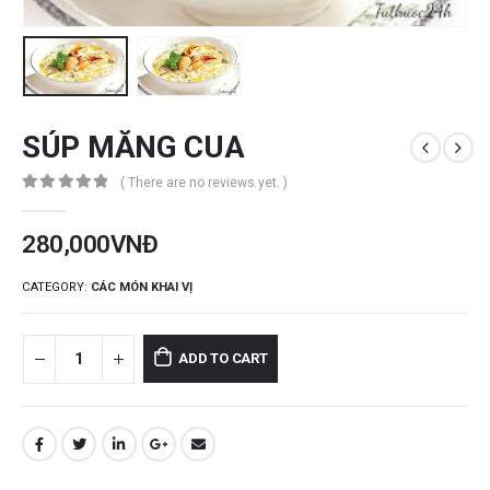
SÚP MĂNG CUA
( There are no reviews yet. )
0
out of 5
280,000
VNĐ
CATEGORY:
CÁC MÓN KHAI VỊ
ADD TO CART