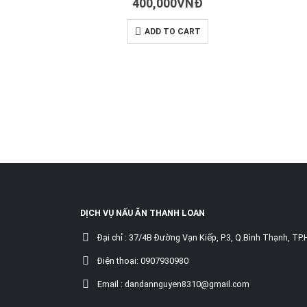
400,000
VNĐ
ADD TO CART
DỊCH VỤ NẤU ĂN THANH LOAN
Đại chỉ :
37/4B Đường Vạn Kiếp, P.3, Q.Bình Thạnh, TP
Điện thoại:
0907930980
Email :
dandannguyen8310@gmail.com