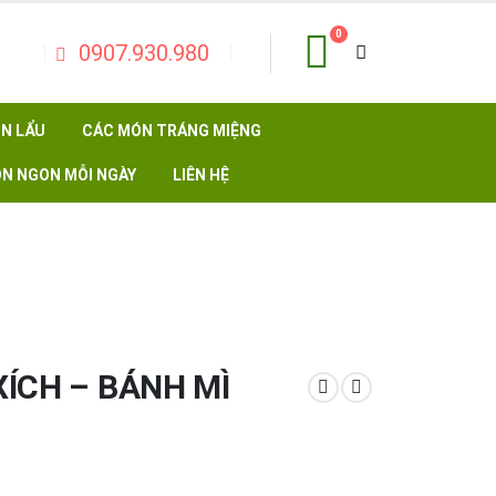
0
0907.930.980
N LẨU
CÁC MÓN TRÁNG MIỆNG
N NGON MỖI NGÀY
LIÊN HỆ
ÍCH – BÁNH MÌ