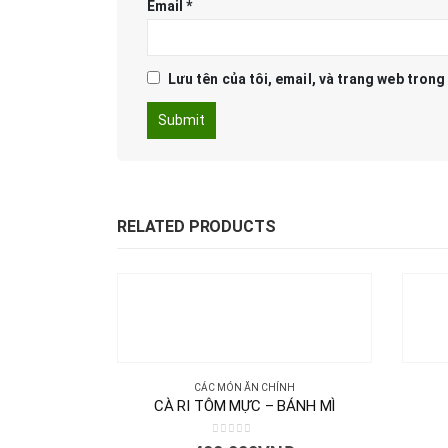
Email
*
Lưu tên của tôi, email, và trang web trong 
RELATED PRODUCTS
CÁC MÓN ĂN CHÍNH
CÀ RI TÔM MỰC – BÁNH MÌ
0
out of 5