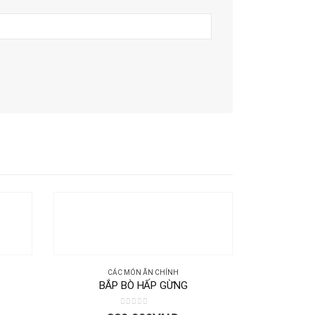
CÁC MÓN ĂN CHÍNH
BẮP BÒ HẤP GỪNG
0
out of 5