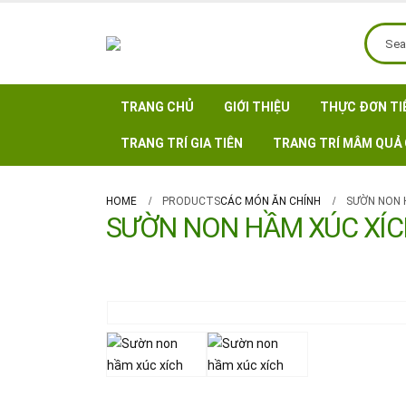
TRANG CHỦ
GIỚI THIỆU
THỰC ĐƠN TI
TRANG TRÍ GIA TIÊN
TRANG TRÍ MÂM QUẢ 
HOME
PRODUCTS
CÁC MÓN ĂN CHÍNH
SƯỜN NON 
SƯỜN NON HẦM XÚC XÍC