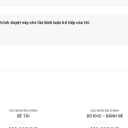
trình duyệt này cho lần bình luận kế tiếp của tôi.
CÁC MÓN ĂN CHÍNH
CÁC MÓN ĂN CHÍNH
BÊ TÁI
BÒ KHO – BÁNH MÌ
0
out of 5
0
out of 5