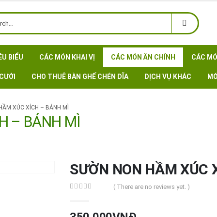
ÊU BIỂU
CÁC MÓN KHAI VỊ
CÁC MÓN ĂN CHÍNH
CÁC MÓ
CƯỚI
CHO THUÊ BÀN GHẾ CHÉN DĨA
DỊCH VỤ KHÁC
MÓ
HẦM XÚC XÍCH – BÁNH MÌ
H – BÁNH MÌ
SƯỜN NON HẦM XÚC X
( There are no reviews yet. )
0
out of 5