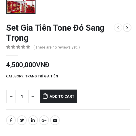
Set Gia Tiên Tone Đỏ Sang
Trọng
( There are no reviews yet. )
0
out of 5
4,500,000
VNĐ
CATEGORY:
TRANG TRÍ GIA TIÊN
ADD TO CART