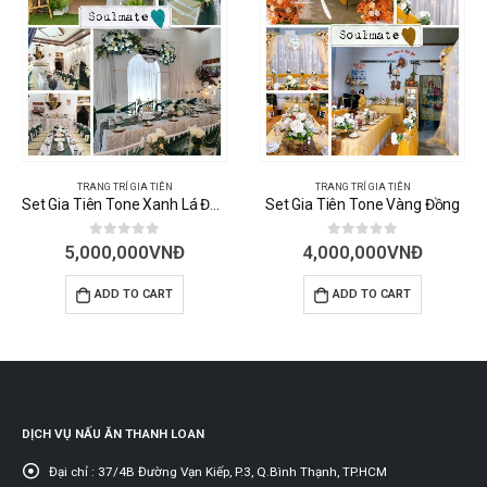
TRANG TRÍ GIA TIÊN
TRANG TRÍ GIA TIÊN
Set Gia Tiên Tone Vàng Đồng
Set Gia Tiên Tone Hồng
0
out of 5
0
out of 5
4,000,000
VNĐ
4,000,000
VNĐ
ADD TO CART
ADD TO CART
DỊCH VỤ NẤU ĂN THANH LOAN
Đại chỉ :
37/4B Đường Vạn Kiếp, P.3, Q.Bình Thạnh, TP.HCM