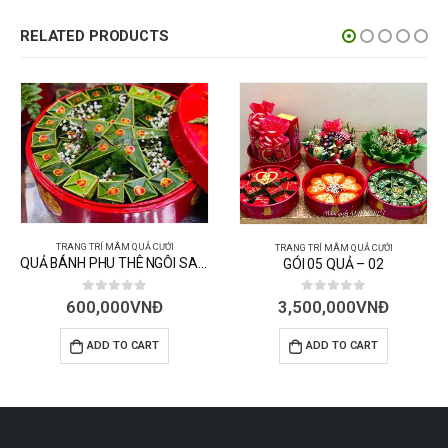
RELATED PRODUCTS
TRANG TRÍ MÂM QUẢ CƯỚI
QUẢ BÁNH PHU THÊ NGÔI SAO – 105 CÁI
GÓI 05 QUẢ – 02
TRANG TRÍ MÂM QUẢ CƯỚI
QUẢ TRẦU CAU LẺ – 60 TR
0
out of 5
3,500,000
VNĐ
0
out of 5
800,000
VNĐ
ADD TO CART
ADD TO CART