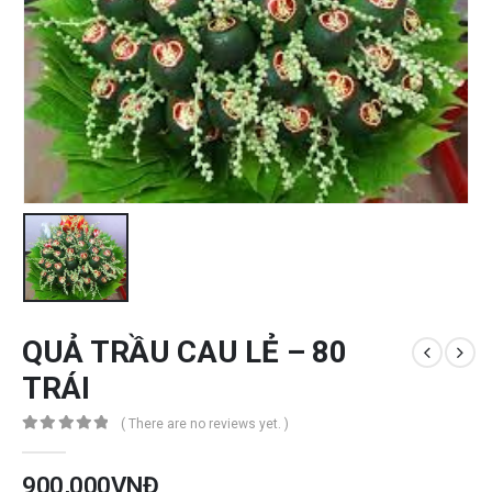
QUẢ TRẦU CAU LẺ – 80
TRÁI
( There are no reviews yet. )
0
out of 5
900,000
VNĐ