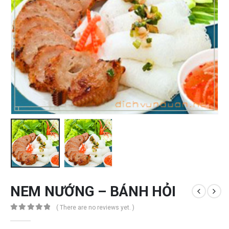
NEM NƯỚNG – BÁNH HỎI
( There are no reviews yet. )
0
out of 5