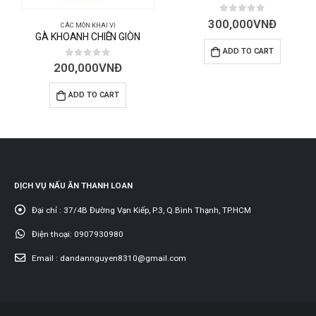
0
out of 5
300,000
VNĐ
CÁC MÓN KHAI VỊ
GÀ KHOANH CHIÊN GIÒN
ADD TO CART
0
out of 5
200,000
VNĐ
ADD TO CART
DỊCH VỤ NẤU ĂN THANH LOAN
Đại chỉ :
37/4B Đường Vạn Kiếp, P.3, Q.Bình Thạnh, TP.HCM
Điện thoại:
0907930980
Email :
dandannguyen8310@gmail.com