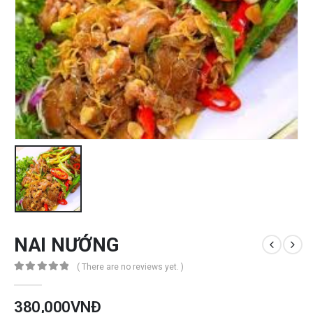
NAI NƯỚNG
( There are no reviews yet. )
0
out of 5
380,000
VNĐ