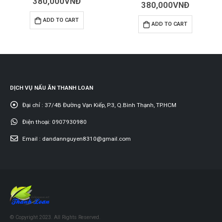
0
out of 5
380,000
VNĐ
0
out of 5
400,000
VNĐ
ADD TO CART
ADD TO CART
DỊCH VỤ NẤU ĂN THANH LOAN
Đại chỉ :
37/4B Đường Vạn Kiếp, P.3, Q.Bình Thạnh, TP.HCM
Điện thoại:
0907930980
Email :
dandannguyen8310@gmail.com
© Copyright 2023. All Rights Reserved.