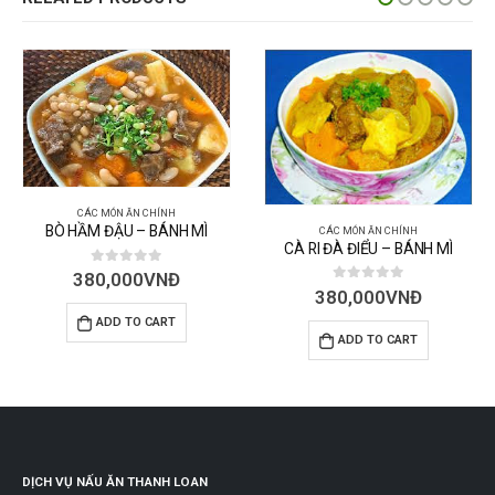
 MÌ
CÁC MÓN ĂN CHÍNH
CÁC MÓN ĂN CHÍNH
CÀ RI ĐÀ ĐIỂU – BÁNH MÌ
BÒ HẦM PATE – BÁNH 
0
out of 5
0
out of 5
380,000
VNĐ
380,000
VNĐ
ADD TO CART
ADD TO CART
DỊCH VỤ NẤU ĂN THANH LOAN