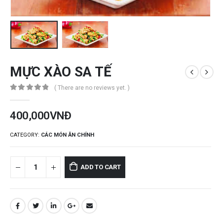
MỰC XÀO SA TẾ
( There are no reviews yet. )
0
out of 5
400,000
VNĐ
CATEGORY:
CÁC MÓN ĂN CHÍNH
ADD TO CART