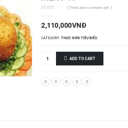
( There are no reviews yet. )
0
out of 5
2,110,000
VNĐ
CATEGORY:
THỰC ĐƠN TIÊU BIỂU
ADD TO CART