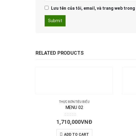
Lưu tên của tôi, email, và trang web trong 
RELATED PRODUCTS
THỰC ĐƠN TIÊU BIỂU
MENU 02
0
out of 5
1,710,000
VNĐ
ADD TO CART