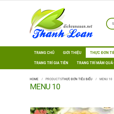
TRANG CHỦ
GIỚI THIỆU
THỰC ĐƠN TI
TRANG TRÍ GIA TIÊN
TRANG TRÍ MÂM QUẢ 
HOME
PRODUCTS
THỰC ĐƠN TIÊU BIỂU
MENU 10
MENU 10