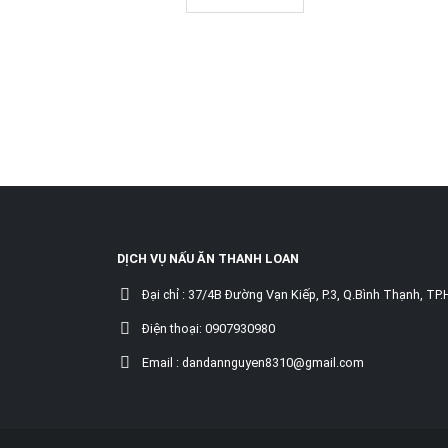
DỊCH VỤ NẤU ĂN THANH LOAN
Đại chỉ :
37/4B Đường Vạn Kiếp, P.3, Q.Bình Thạnh, TP
Điện thoại:
0907930980
Email :
dandannguyen8310@gmail.com