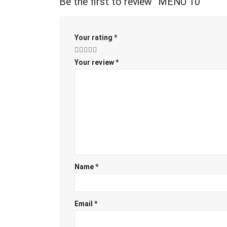
Be the first to review “MENU 10”
Your rating
*
Your review
*
Name
*
Email
*