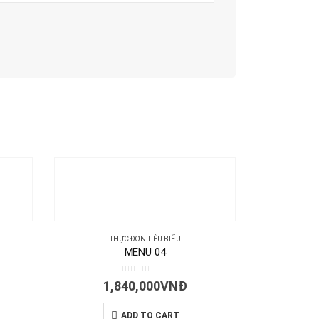
THỰC ĐƠN TIÊU BIỂU
T
MENU 04
0
out of 5
1,840,000
VNĐ
1,
ADD TO CART