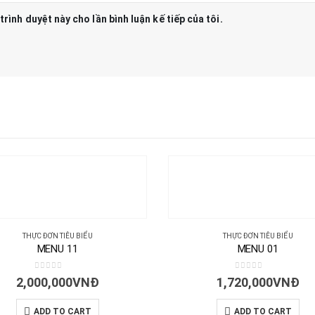
trình duyệt này cho lần bình luận kế tiếp của tôi.
THỰC ĐƠN TIÊU BIỂU
THỰC ĐƠN TIÊU BIỂU
MENU 11
MENU 01
0
out of 5
0
out of 5
2,000,000
VNĐ
1,720,000
VNĐ
ADD TO CART
ADD TO CART