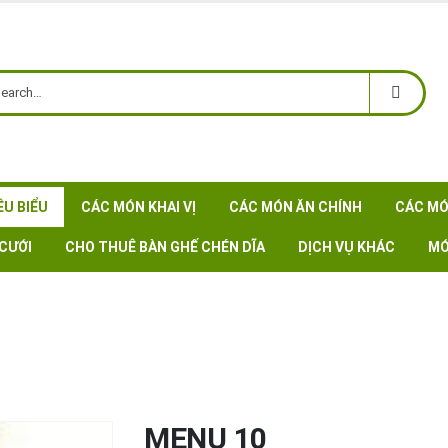
ÊU BIỂU
CÁC MÓN KHAI VỊ
CÁC MÓN ĂN CHÍNH
CÁC MÓ
CƯỚI
CHO THUÊ BÀN GHẾ CHÉN DĨA
DỊCH VỤ KHÁC
MÓ
MENU 10