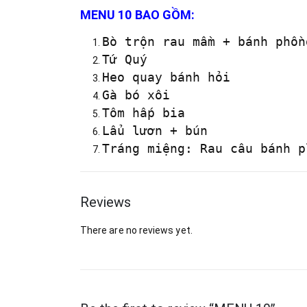
MENU 10 BAO GỒM:
Bò trộn rau mầm + bánh phồn
Tứ Quý 
Heo quay bánh hỏi
Gà bó xôi
Tôm hấp bia
Lẩu lươn + bún
Reviews
There are no reviews yet.