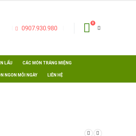
0
0907.930.980
N LẨU
CÁC MÓN TRÁNG MIỆNG
N NGON MỖI NGÀY
LIÊN HỆ