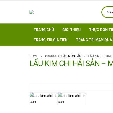
TRANG CHỦ
GIỚI THIỆU
THỰC ĐƠN TI
TRANG TRÍ GIA TIÊN
TRANG TRÍ MÂM QUẢ 
HOME
PRODUCTS
CÁC MÓN LẨU
LẨU KIM CHI HẢI 
LẨU KIM CHI HẢI SẢN – M