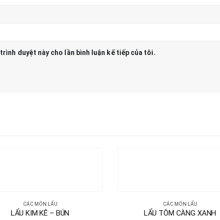
trình duyệt này cho lần bình luận kế tiếp của tôi.
CÁC MÓN LẨU
CÁC MÓN LẨU
LẨU KIM KÊ – BÚN
LẨU TÔM CÀNG XANH