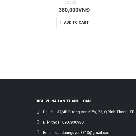
0
out of 5
380,000
VNĐ
ADD TO CART
DỊCH VỤ NẤU ĂN THANH LOAN
Đại chỉ :
37/4B Đường Vạn Kiếp, P.3, Q.Bình Thạnh, TP
Điện thoại:
0907930980
Email :
dandannguyen8310@gmail.com