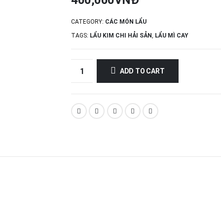
400,000
VNĐ
CATEGORY:
CÁC MÓN LẨU
TAGS:
LẨU KIM CHI HẢI SẢN
,
LẨU MÌ CAY
ADD TO CART