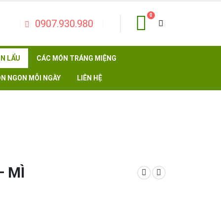
0
0907.930.980
N LẨU
CÁC MÓN TRÁNG MIỆNG
N NGON MỖI NGÀY
LIÊN HỆ
– MÌ