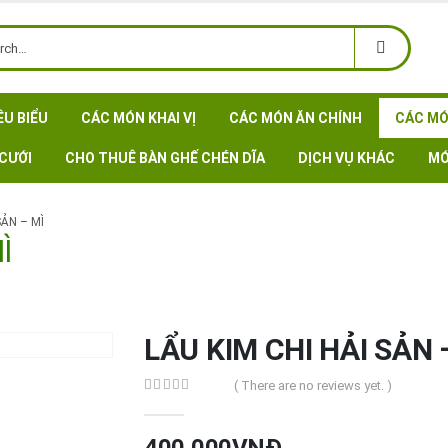
ÊU BIỂU
CÁC MÓN KHAI VỊ
CÁC MÓN ĂN CHÍNH
CÁC MÓ
CƯỚI
CHO THUÊ BÀN GHẾ CHÉN DĨA
DỊCH VỤ KHÁC
MÓ
SẢN – MÌ
Ì
LẨU KIM CHI HẢI SẢN 
( There are no reviews yet. )
0
out of 5