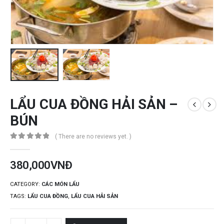
LẨU CUA ĐỒNG HẢI SẢN –
BÚN
( There are no reviews yet. )
0
out of 5
380,000
VNĐ
CATEGORY:
CÁC MÓN LẨU
TAGS:
LẨU CUA ĐỒNG
,
LẨU CUA HẢI SẢN