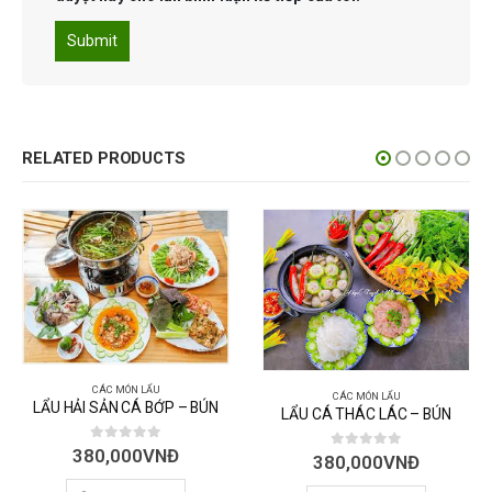
RELATED PRODUCTS
CÁC MÓN LẨU
CÁC MÓN LẨU
LẨU HẢI SẢN CÁ BỚP – BÚN
LẨU CÁ THÁC LÁC – BÚN
0
out of 5
380,000
VNĐ
0
out of 5
380,000
VNĐ