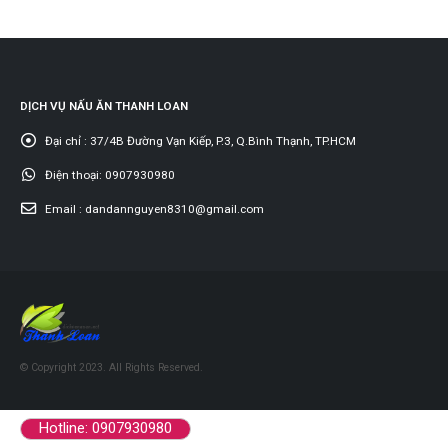
ADD
DỊCH VỤ NẤU ĂN THANH LOAN
Đại chỉ :
37/4B Đường Vạn Kiếp, P.3, Q.Bình Thạnh, TP.HCM
Điện thoại:
0907930980
Email :
dandannguyen8310@gmail.com
© Copyright 2023. All Rights Reserved.
Hotline: 0907930980