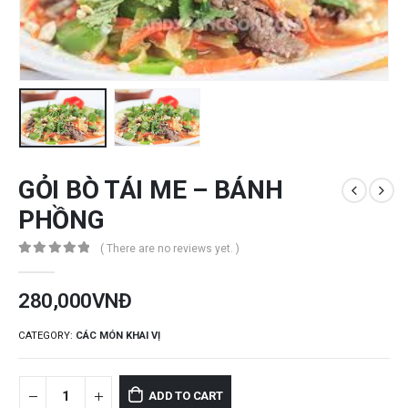
GỎI BÒ TÁI ME – BÁNH
PHỒNG
( There are no reviews yet. )
0
out of 5
280,000
VNĐ
CATEGORY:
CÁC MÓN KHAI VỊ
ADD TO CART