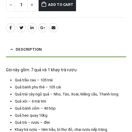
ADD TO CART
DESCRIPTION
Gói này gồm: 7 quả và 1 khay trà rượu
Quả trầu cau – 105 trái
Quả bánh phu thê – 105 cái
Quả trái cây ngũ quả – Nho, Táo, Xoài, Mãng cầu, Thanh long
Quả xôi – 6 trái tim
Quả bánh cốm – 40 hộp
Quả heo quay 10kg
Quả trà – rượu – đèn
Khay trà rượu – têm trầu, bì thư đỏ, chai rượu nếp trắng