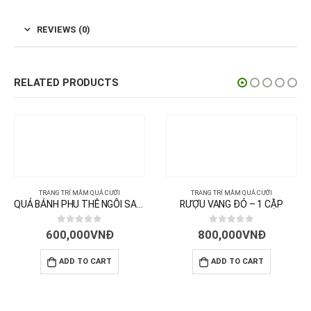
REVIEWS (0)
RELATED PRODUCTS
TRANG TRÍ MÂM QUẢ CƯỚI
TRANG TRÍ MÂM QUẢ CƯỚI
QUẢ BÁNH PHU THÊ NGÔI SAO – 105 CÁI
RƯỢU VANG ĐỎ – 1 CẶP
0
out of 5
0
out of 5
600,000
VNĐ
800,000
VNĐ
ADD TO CART
ADD TO CART