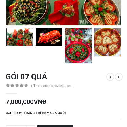
GÓI 07 QUẢ
( There are no reviews yet. )
0
out of 5
7,000,000
VNĐ
CATEGORY:
TRANG TRÍ MÂM QUẢ CƯỚI