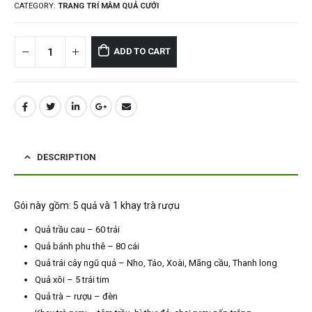
CATEGORY:
TRANG TRÍ MÂM QUẢ CƯỚI
ADD TO CART
DESCRIPTION
Gói này gồm: 5 quả và 1 khay trà rượu
Quả trầu cau – 60 trái
Quả bánh phu thê – 80 cái
Quả trái cây ngũ quả – Nho, Táo, Xoài, Mãng cầu, Thanh long
Quả xôi – 5 trái tim
Quả trà – rượu – đèn