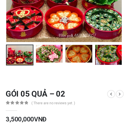
GÓI 05 QUẢ – 02
( There are no reviews yet. )
0
out of 5
3,500,000
VNĐ