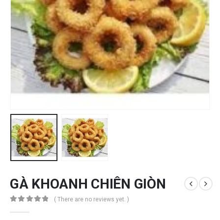
GÀ KHOANH CHIÊN GIÒN
( There are no reviews yet. )
0
out of 5