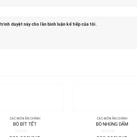
trình duyệt này cho lần bình luận kế tiếp của tôi.
CÁC MÓN ĂN CHÍNH
CÁC MÓN ĂN CHÍNH
BÒ BÍT TẾT
BÒ NHÚNG DẤM
0
out of 5
0
out of 5