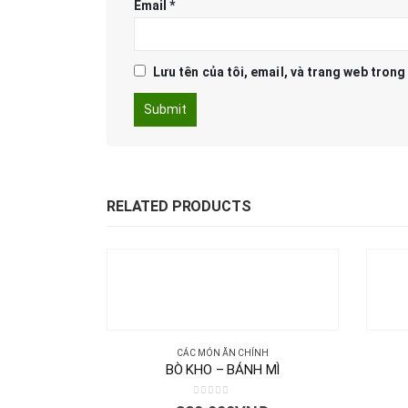
Email
*
Lưu tên của tôi, email, và trang web trong 
RELATED PRODUCTS
CÁC MÓN ĂN CHÍNH
BÒ KHO – BÁNH MÌ
0
out of 5