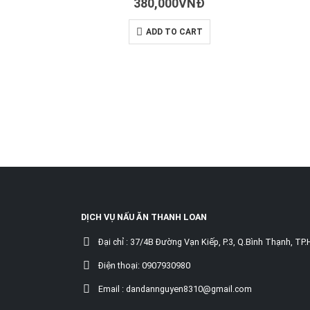
380,000
VNĐ
ADD TO CART
DỊCH VỤ NẤU ĂN THANH LOAN
Đại chỉ :
37/4B Đường Vạn Kiếp, P.3, Q.Bình Thạnh, TP
Điện thoại:
0907930980
Email :
dandannguyen8310@gmail.com