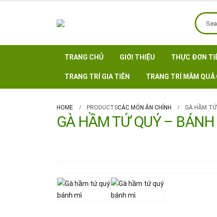
TRANG CHỦ
GIỚI THIỆU
THỰC ĐƠN TI
TRANG TRÍ GIA TIÊN
TRANG TRÍ MÂM QUẢ 
HOME
PRODUCTS
CÁC MÓN ĂN CHÍNH
GÀ HẦM TỨ
GÀ HẦM TỨ QUÝ – BÁNH