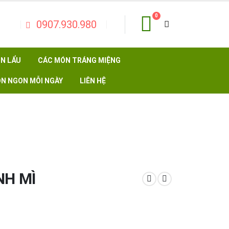
0
0907.930.980
N LẨU
CÁC MÓN TRÁNG MIỆNG
N NGON MỖI NGÀY
LIÊN HỆ
NH MÌ