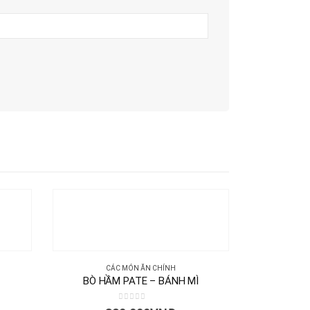
CÁC MÓN ĂN CHÍNH
BÒ HẦM PATE – BÁNH MÌ
0
out of 5