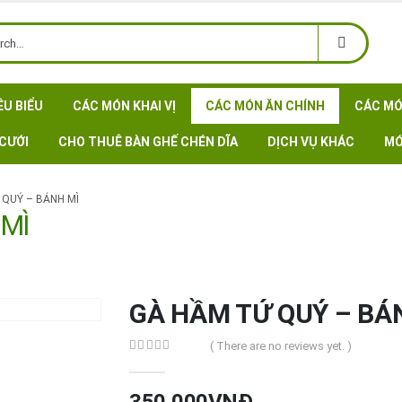
ÊU BIỂU
CÁC MÓN KHAI VỊ
CÁC MÓN ĂN CHÍNH
CÁC MÓ
CƯỚI
CHO THUÊ BÀN GHẾ CHÉN DĨA
DỊCH VỤ KHÁC
MÓ
 QUÝ – BÁNH MÌ
 MÌ
GÀ HẦM TỨ QUÝ – BÁ
( There are no reviews yet. )
0
out of 5