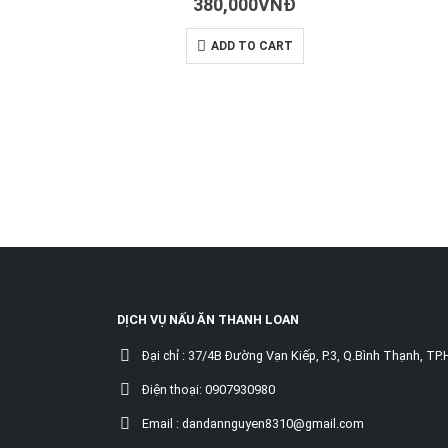
380,000
VNĐ
ADD TO CART
DỊCH VỤ NẤU ĂN THANH LOAN
Đại chỉ :
37/4B Đường Vạn Kiếp, P.3, Q.Bình Thạnh, TP
Điện thoại:
0907930980
Email :
dandannguyen8310@gmail.com