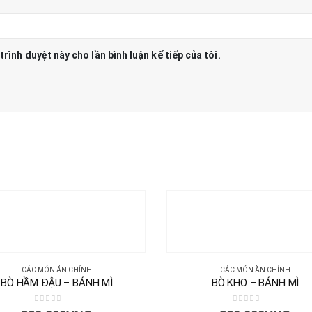
trình duyệt này cho lần bình luận kế tiếp của tôi.
CÁC MÓN ĂN CHÍNH
CÁC MÓN ĂN CHÍNH
BÒ HẦM ĐẬU – BÁNH MÌ
BÒ KHO – BÁNH MÌ
0
out of 5
0
out of 5