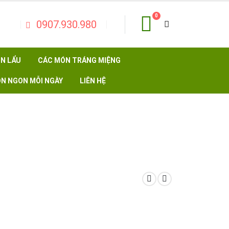
0
0907.930.980
N LẨU
CÁC MÓN TRÁNG MIỆNG
N NGON MỖI NGÀY
LIÊN HỆ