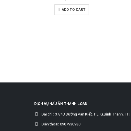
ADD TO CART
DỊCH VỤ NẤU ĂN THANH LOAN
Đại chỉ :
37/4B Đường Vạn Kiếp, P.3, Q.Bình Thạnh, TP
Điện thoại:
0907930980