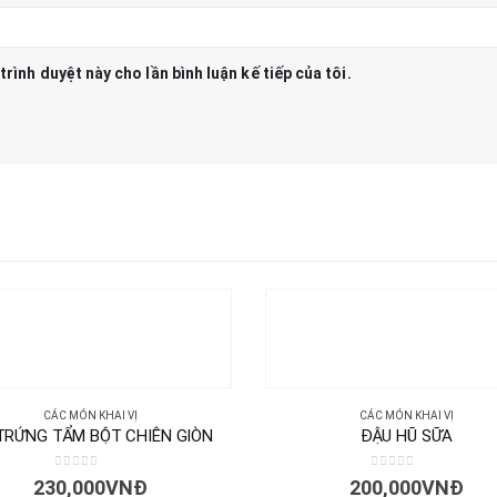
trình duyệt này cho lần bình luận kế tiếp của tôi.
CÁC MÓN KHAI VỊ
CÁC MÓN KHAI VỊ
TRỨNG TẨM BỘT CHIÊN GIÒN
ĐẬU HŨ SỮA
0
out of 5
0
out of 5
230,000
VNĐ
200,000
VNĐ