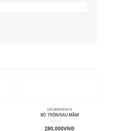
CÁC MÓN KHAI VỊ
BÒ TRỘN RAU MẦM
0
out of 5
280,000
VNĐ