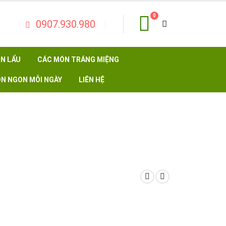
0
0907.930.980
N LẨU
CÁC MÓN TRÁNG MIỆNG
N NGON MỖI NGÀY
LIÊN HỆ