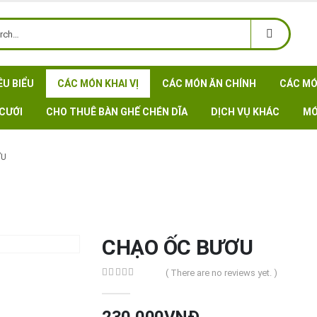
ÊU BIỂU
CÁC MÓN KHAI VỊ
CÁC MÓN ĂN CHÍNH
CÁC MÓ
CƯỚI
CHO THUÊ BÀN GHẾ CHÉN DĨA
DỊCH VỤ KHÁC
MÓ
ƠU
CHẠO ỐC BƯƠU
( There are no reviews yet. )
0
out of 5