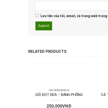
Lưu tên của tôi, email, và trang web trong 
RELATED PRODUCTS
CÁC MÓN KHAI VỊ
GỎI ĐỌT DỪA – BÁNH PHỒNG
CÁ 
0
out of 5
250,000
VNĐ