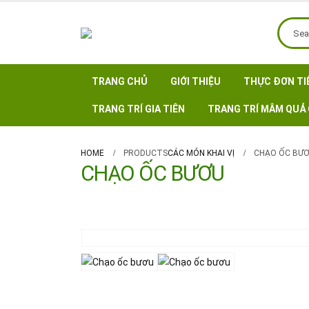
TRANG CHỦ
GIỚI THIỆU
THỰC ĐƠN TI
TRANG TRÍ GIA TIÊN
TRANG TRÍ MÂM QUẢ 
HOME
PRODUCTS
CÁC MÓN KHAI VỊ
CHẠO ỐC BƯ
CHẠO ỐC BƯƠU