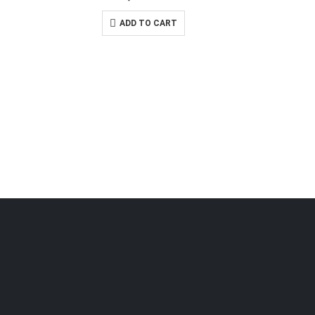
ADD TO CART
CHẢ
2