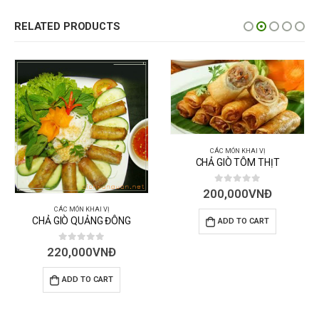
RELATED PRODUCTS
CÁC MÓN KHAI VỊ
CHẢ GIÒ TÔM THỊT
0
out of 5
200,000
VNĐ
CÁC MÓN KHAI VỊ
CHẢ GIÒ QUẢNG ĐÔNG
ADD TO CART
0
out of 5
220,000
VNĐ
ADD TO CART