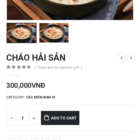
CHÁO HẢI SẢN
( There are no reviews yet. )
0
out of 5
300,000
VNĐ
CATEGORY:
CÁC MÓN KHAI VỊ
ADD TO CART