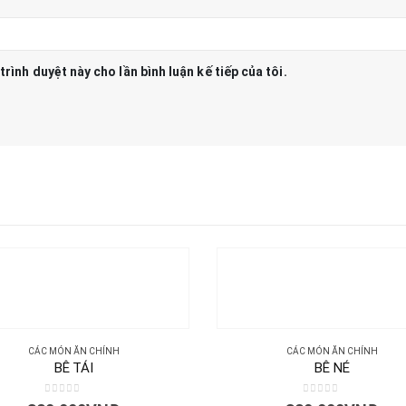
trình duyệt này cho lần bình luận kế tiếp của tôi.
CÁC MÓN ĂN CHÍNH
CÁC MÓN ĂN CHÍNH
BÊ TÁI
BÊ NÉ
0
out of 5
0
out of 5