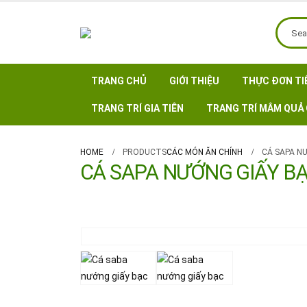
TRANG CHỦ
GIỚI THIỆU
THỰC ĐƠN TI
TRANG TRÍ GIA TIÊN
TRANG TRÍ MÂM QUẢ 
HOME
PRODUCTS
CÁC MÓN ĂN CHÍNH
CÁ SAPA N
CÁ SAPA NƯỚNG GIẤY B