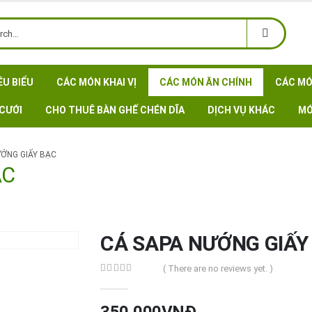
ÊU BIỂU
CÁC MÓN KHAI VỊ
CÁC MÓN ĂN CHÍNH
CÁC MÓ
CƯỚI
CHO THUÊ BÀN GHẾ CHÉN DĨA
DỊCH VỤ KHÁC
MÓ
ƯỚNG GIẤY BẠC
ẠC
CÁ SAPA NƯỚNG GIẤY
( There are no reviews yet. )
0
out of 5