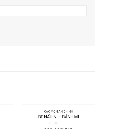
CÁC MÓN ĂN CHÍNH
BÊ NẤU NỊ – BÁNH MÌ
0
out of 5