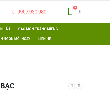
0
0907.930.980
N LẨU
CÁC MÓN TRÁNG MIỆNG
N NGON MỖI NGÀY
LIÊN HỆ
 BẠC