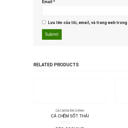
Email
*
Lưu tên của tôi, email, và trang web trong 
RELATED PRODUCTS
CÁC MÓN ĂN CHÍNH
CÁ CHẼM SỐT THÁI
0
out of 5