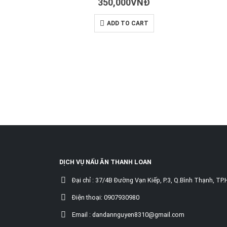
350,000
VNĐ
ADD TO CART
DỊCH VỤ NẤU ĂN THANH LOAN
Đại chỉ :
37/4B Đường Vạn Kiếp, P.3, Q.Bình Thạnh, TP
Điện thoại:
0907930980
Email :
dandannguyen8310@gmail.com