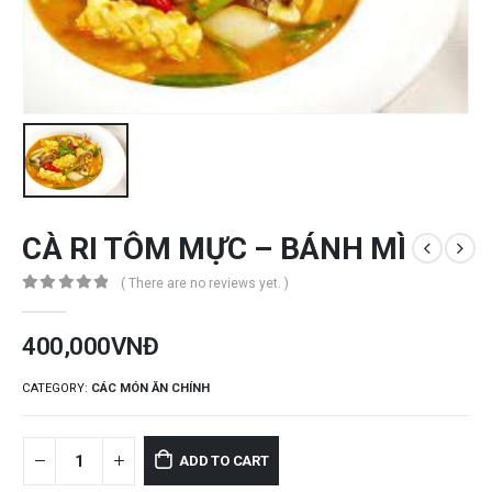
CÀ RI TÔM MỰC – BÁNH MÌ
( There are no reviews yet. )
0
out of 5
400,000
VNĐ
CATEGORY:
CÁC MÓN ĂN CHÍNH
ADD TO CART