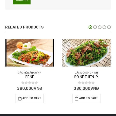
RELATED PRODUCTS
CÁC MÓN ĂN CHÍNH
CÁC MÓN ĂN CHÍNH
CÁ LÓC HẤP – CUỐN B
BÒ NÉ THIÊN LÝ
0
out of 5
0
out of 5
350,000
VNĐ
380,000
VNĐ
ADD TO CART
ADD TO CART