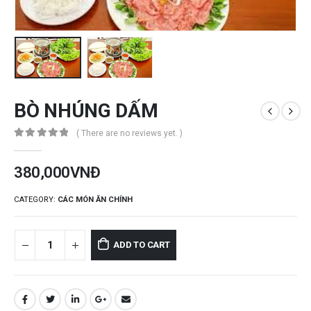
BÒ NHÚNG DẤM
( There are no reviews yet. )
0
out of 5
380,000
VNĐ
CATEGORY:
CÁC MÓN ĂN CHÍNH
ADD TO CART