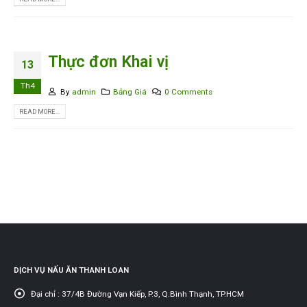
Thực đơn Khai vị
13
Th4
By
admin
Bảng Giá
0 Comments
READ MORE...
DỊCH VỤ NẤU ĂN THANH LOAN
Đại chỉ :
37/4B Đường Vạn Kiếp, P.3, Q.Bình Thạnh, TP.HCM