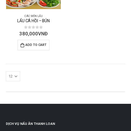
CÁC MÓN LẨU
LẨU CÁ HỒI – BÚN
0
out of 5
380,000
VNĐ
ADD TO CART
DỊCH VỤ NẤU ĂN THANH LOAN