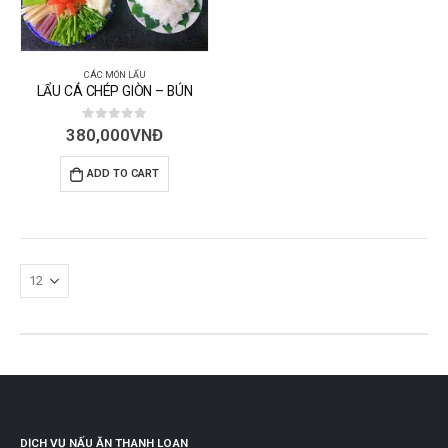
CÁC MÓN LẨU
LẨU CÁ CHÉP GIÒN – BÚN
0
out of 5
380,000
VNĐ
ADD TO CART
DỊCH VỤ NẤU ĂN THANH LOAN