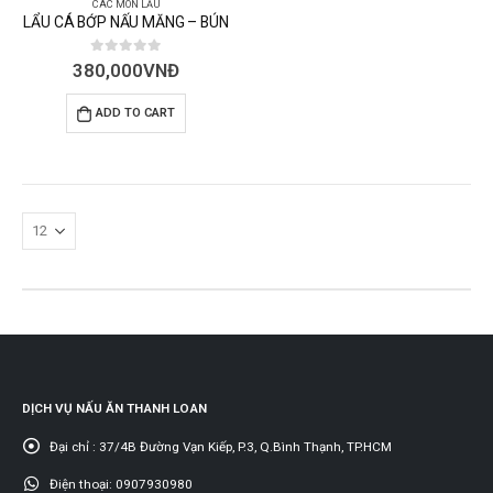
CÁC MÓN LẨU
LẨU CÁ BỚP NẤU MĂNG – BÚN
0
out of 5
380,000
VNĐ
ADD TO CART
DỊCH VỤ NẤU ĂN THANH LOAN
Đại chỉ :
37/4B Đường Vạn Kiếp, P.3, Q.Bình Thạnh, TP.HCM
Điện thoại:
0907930980