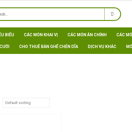
ÊU BIỂU
CÁC MÓN KHAI VỊ
CÁC MÓN ĂN CHÍNH
CÁC MÓ
CƯỚI
CHO THUÊ BÀN GHẾ CHÉN DĨA
DỊCH VỤ KHÁC
MÓ