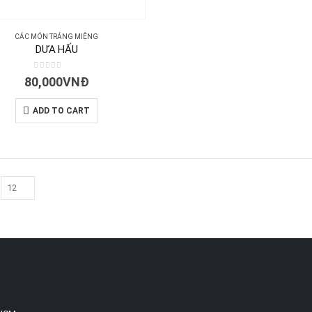
CÁC MÓN TRÁNG MIỆNG
DƯA HẤU
0
out of 5
80,000
VNĐ
ADD TO CART