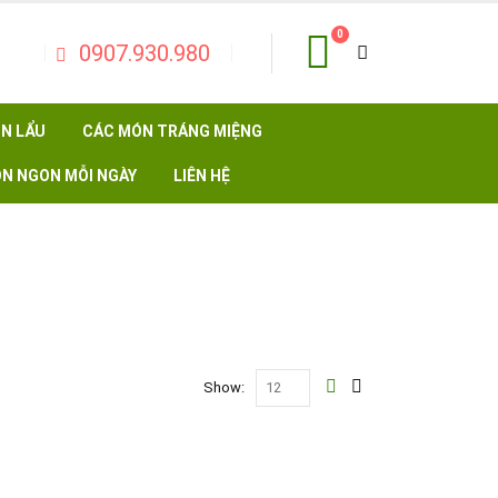
0
0907.930.980
N LẨU
CÁC MÓN TRÁNG MIỆNG
N NGON MỖI NGÀY
LIÊN HỆ
Show: