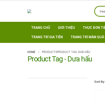
TRANG CHỦ
GIỚI THIỆU
THỰC ĐƠN TI
TRANG TRÍ GIA TIÊN
TRANG TRÍ MÂM QUẢ 
HOME
PRODUCTS
PRODUCT TAG -
DƯA HẤU
Product Tag - Dưa hấu
Sort By: