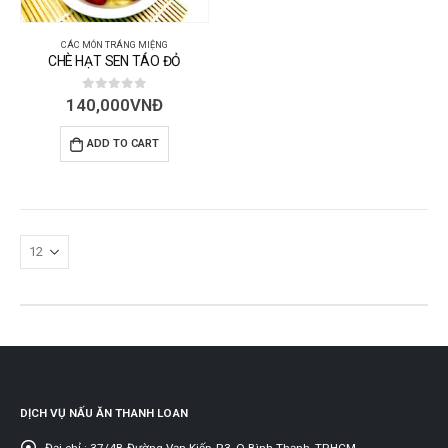
CÁC MÓN TRÁNG MIỆNG
CHÈ HẠT SEN TÁO ĐỎ
0
out of 5
140,000
VNĐ
ADD TO CART
DỊCH VỤ NẤU ĂN THANH LOAN