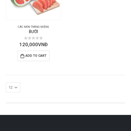
CÁC MÓN TRÁNG MIỆNG
BƯỞI
0
out of 5
120,000
VNĐ
ADD TO CART