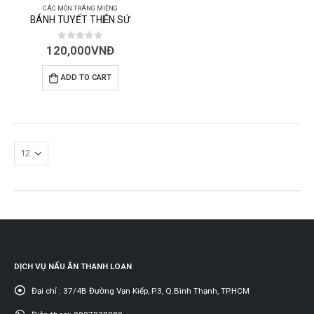
CÁC MÓN TRÁNG MIỆNG
BÁNH TUYẾT THIÊN SỨ
0
out of 5
120,000
VNĐ
ADD TO CART
DỊCH VỤ NẤU ĂN THANH LOAN
Đại chỉ :
37/4B Đường Vạn Kiếp, P.3, Q.Bình Thạnh, TP.HCM