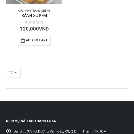
CÁC MÓN TRÁNG MIỆNG
BÁNH SU KEM
0
out of 5
120,000
VNĐ
ADD TO CART
DỊCH VỤ NẤU ĂN THANH LOAN
Đại chỉ :
37/4B Đường Vạn Kiếp, P.3, Q.Bình Thạnh, TP.HCM